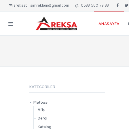
areksabilisimreklam@gmail.com
0533 580 79 33
ANASAYFA
KATEGORILER
Matbaa
Afiş
Dergi
Katalog