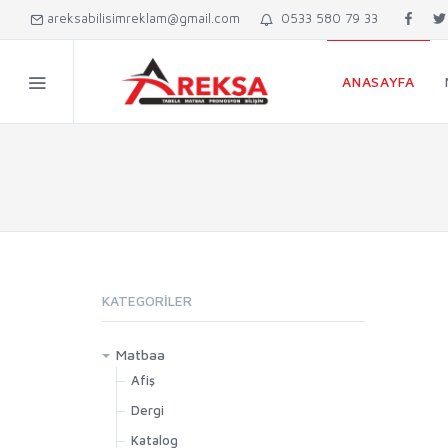
areksabilisimreklam@gmail.com
0533 580 79 33
ANASAYFA
KATEGORILER
Matbaa
Afiş
Dergi
Katalog